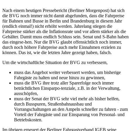
Nach einem heutigen Pressebericht (Berliner Morgenpost) hat sich
die BVG noch immer nicht damit abgefunden, dass die Fahrpreise
für Bahnen und Busse in Berlin und Brandenburg in diesem Jahr
(endlich einmal!) nicht erhöht werden. Jahrelang stiegen die
Fahrpreise stärker als die Inflationsrate und vor allem stärker als die
Gehälter. Damit muss endlich Schluss sein. Senat und S-Bahn haben
das eingese-hen. Nur die BVG glaubt offensichtlich noch immer,
durch noch höhere Fahrpreise auch mehr Einnahmen erzielen zu
können. Das ist, wie die letzten Jahre gezeigt haben, falsch.
Um die wirtschaftliche Situation der BVG zu verbessern,
muss das Angebot weiter verbessert werden, um bisherige
Fahrgäste zu halten und neue hinzu zu gewinnen,
muss die BVG ihre trotz aller Sparerfolge noch immer
beträchtlichen Einsparpo-tenziale, z.B. in der Verwaltung,
ausschöpfen,
muss der Senat der BVG sehr viel mehr als bisher helfen,
durch Busspuren, Straßenbahnausbau und
Vorrangschaltungen an den Ampeln schneller zu fahren - zum
Vorteil der Fahrgäste und zur Einsparung von Personal- und
Betriebskosten.
Im übrigen erneuert der Berliner Fahrgastverband IGEB seine